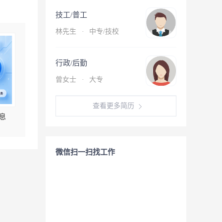
技工/普工
林先生
·
中专/技校
行政/后勤
曾女士
·
大专
查看更多简历
息
微信扫一扫找工作