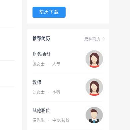
简历下载
推荐简历
更多简历
财务/会计
张女士
·
大专
教师
刘女士
·
本科
其他职位
温先生
·
中专/技校