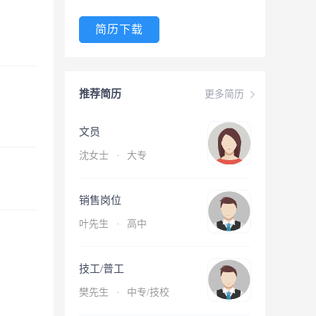
简历下载
推荐简历
更多简历
文员
沈女士
·
大专
销售岗位
叶先生
·
高中
技工/普工
樊先生
·
中专/技校